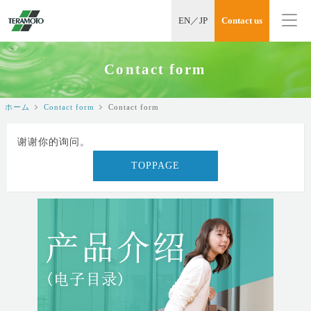
EN
／
JP
Contact us
Contact form
ホーム
Contact form
Contact form
谢谢你的询问。
TOPPAGE