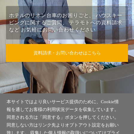
ホテルのリネン台車のお困りごと、
ハウスキー
ピングに関するご質問、
テラモトへの資料請求
など
お気軽にお問い合わせください
資料請求・お問い合わせはこちら
本サイトではより良いサービス提供のために、Cookie情
お電話でのお問い合わせはこちら
047(358)1151
報を通してお客様の利用状況データを収集しています。
同意される方は「同意する」ボタンを押してください。
土日祝日を除く 9:00〜18:00
同意しない方はリンク先よりオプトアウト設定をお願い
致します。 収集した個人情報の取扱いについては
プライ