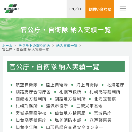
EN
／
CH
お問い合わせ
官公庁・自衛隊 納入実績一覧
ホーム
テラモトの取り組み
納入実績一覧
官公庁・自衛隊 納入実績一覧
官公庁・自衛隊 納入実績一覧
航空自衛隊
陸上自衛隊
海上自衛隊
北海道庁
釧路支庁合同庁舎
札幌市役所
札幌高等裁判所
函館地方裁判所
釧路地方裁判所
北海道警察
札幌刑務所
湯沢市役所
三沢米軍基地
宮城県警察学校
仙台地方検察局
宮城県庁
仙台高等検察庁
塩釜消防本部
八戸警察署
仙台少年院
山形県総合交通安全センター