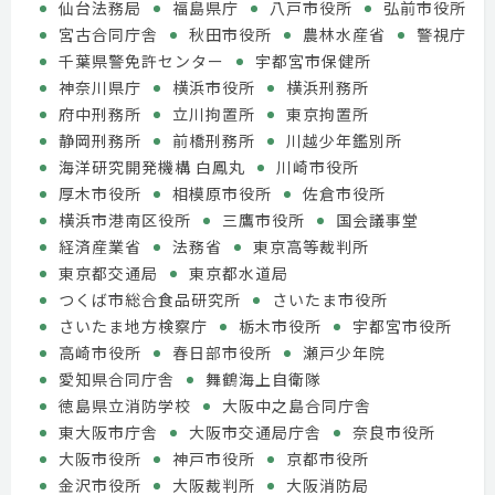
仙台法務局
福島県庁
八戸市役所
弘前市役所
宮古合同庁舎
秋田市役所
農林水産省
警視庁
千葉県警免許センター
宇都宮市保健所
神奈川県庁
横浜市役所
横浜刑務所
府中刑務所
立川拘置所
東京拘置所
静岡刑務所
前橋刑務所
川越少年鑑別所
海洋研究開発機構 白鳳丸
川崎市役所
厚木市役所
相模原市役所
佐倉市役所
横浜市港南区役所
三鷹市役所
国会議事堂
経済産業省
法務省
東京高等裁判所
東京都交通局
東京都水道局
つくば市総合食品研究所
さいたま市役所
さいたま地方検察庁
栃木市役所
宇都宮市役所
高崎市役所
春日部市役所
瀬戸少年院
愛知県合同庁舎
舞鶴海上自衛隊
徳島県立消防学校
大阪中之島合同庁舎
東大阪市庁舎
大阪市交通局庁舎
奈良市役所
大阪市役所
神戸市役所
京都市役所
金沢市役所
大阪裁判所
大阪消防局