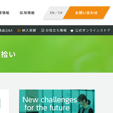
業情報
採用情報
EN
／
CH
お問い合わせ
商品Q&A
納入実績
お役立ち情報
公式オンラインストア
ミ拾い