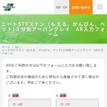
EN
／
CH
お問い合わせ
ニートSTFステン（もえる、かんびん、ペ
ット)３分別アーバングレイ AR入力フォ
ーム
ホーム
AR
ニートSTFステン（もえる、かんびん、ペット)３分別アーバングレイ AR入力
フォーム
ARをご利用の方は以下のフォームに入力をお願い致しま
す。
ご利用状況の確認のために弊社から連絡させて頂く場合が
ございます。予めご了承ください。
氏
必須
名
必須