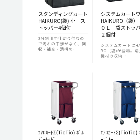
スタンディングカート
システムカート
HAIKURO(袋) 小 ス
HAIKURO（袋）
トッパー4個付
０Ｌ 袋ストッ
２個付
3分別用中仕切り付なの
で汚れの干渉がなく、回
システムカートにHA
収・補充・清掃の…
RO（袋)が登場。清
機材の収納…
ｴｱﾛｶｰﾄΣ(TioTio) ﾎﾞﾙ
ｴｱﾛｶｰﾄΣ(TioTio) 
ﾄﾞｰﾚｯﾄﾞ
ｰﾌﾞﾙｰ