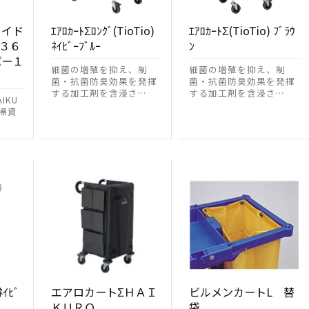
ワイド
ｴｱﾛｶｰﾄΣﾛﾝｸﾞ(TioTio)
ｴｱﾛｶｰﾄΣ(TioTio) ﾌﾞﾗｳ
 ３６
ﾈｲﾋﾞｰﾌﾞﾙｰ
ﾝ
パー１
細菌の増殖を抑え、制
細菌の増殖を抑え、制
菌・抗菌防臭効果を発揮
菌・抗菌防臭効果を発揮
する加工剤を含浸さ…
する加工剤を含浸さ…
IKU
掃資
ﾈｲﾋﾞ
エアロカートΣＨＡＩ
ビルメンカートL 替
ＫＵＲＯ
袋