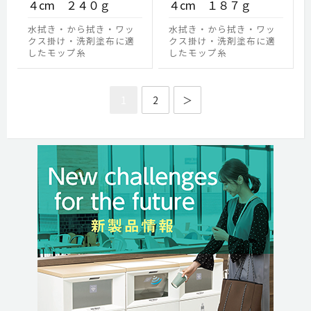
４cm ２４０ｇ
４cm １８７ｇ
水拭き・から拭き・ワッ
水拭き・から拭き・ワッ
クス掛け・洗剤塗布に適
クス掛け・洗剤塗布に適
したモップ糸
したモップ糸
1
2
＞