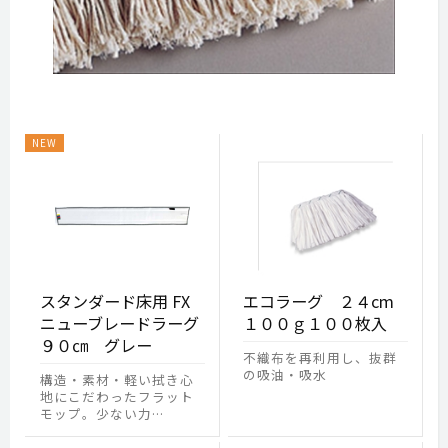
スタンダード床用 FX
エコラーグ ２４cm
ニューブレードラーグ
１００ｇ１００枚入
９０㎝ グレー
不織布を再利用し、抜群
の吸油・吸水
構造・素材・軽い拭き心
地にこだわったフラット
モップ。少ない力…