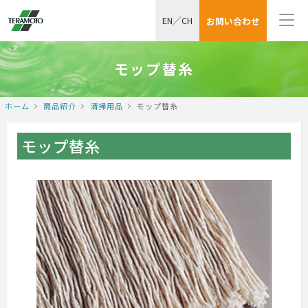
EN
／
CH
お問い合わせ
モップ替糸
ホーム
商品紹介
清掃用品
モップ替糸
モップ替糸