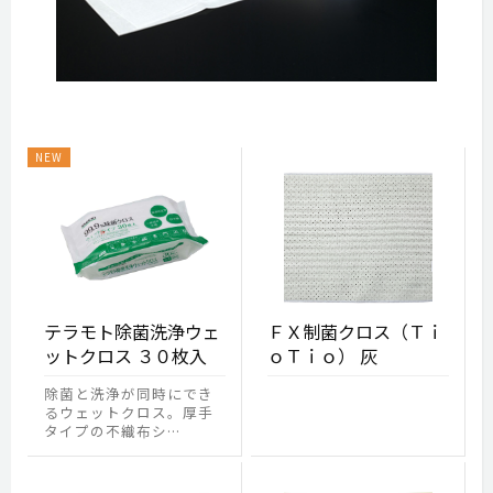
テラモト除菌洗浄ウェ
ＦＸ制菌クロス（Ｔｉ
ットクロス ３０枚入
ｏＴｉｏ） 灰
除菌と洗浄が同時にでき
るウェットクロス。厚手
タイプの不織布シ…