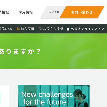
業情報
採用情報
EN
／
CH
お問い合わせ
商品Q&A
納入実績
お役立ち情報
公式オンラインストア
ありますか？