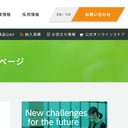
業情報
採用情報
EN
／
CH
お問い合わせ
商品Q&A
納入実績
お役立ち情報
公式オンラインストア
トページ