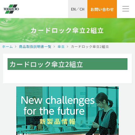
EN
／
CH
お問い合わせ
カードロック傘立2組立
ホーム
商品取扱説明書一覧
傘立
カードロック傘立2組立
カードロック傘立2組立