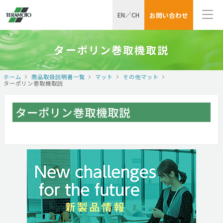
EN
／
CH
お問い合わせ
ターポリン巻取機取説
ホーム
商品取扱説明書一覧
マット
その他マット
ターポリン巻取機取説
ターポリン巻取機取説