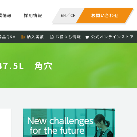
業情報
採用情報
EN
／
CH
お問い合わせ
商品Q&A
納入実績
お役立ち情報
公式オンラインストア
7.5L 角穴