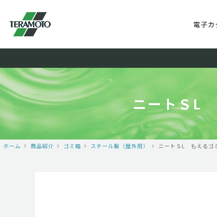
電子カ
ニートＳL 
ホーム
商品紹介
ゴミ箱
スチール製（屋外用）
ニートＳL もえるゴミ