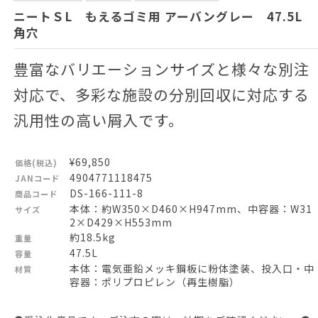
ニートＳL もえるゴミ用 アーバングレー 47.5L
角穴
豊富なバリエーションサイズと様々な別注
対応で、多彩な施設の分別回収に対応する
汎用性の高い屑入です。
¥69,850
価格(税込)
4904771118475
JANコード
DS-166-111-8
商品コード
本体：約W350×D460×H947mm、中容器：W31
サイズ
2×D429×H553mm
約18.5kg
重量
47.5L
容量
本体：電気亜鉛メッキ鋼板に粉体塗装、投入口・中
材質
容器：ポリプロピレン（再生樹脂）