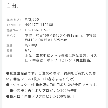
自由。
¥72,600
価格(税込)
4904771119168
JANコード
DS-166-315-7
商品コード
本体：約W460×D460×H813mm、中容器：
サイズ
W410×D435×H525mm
約20kg
重量
67L
容量
本体：電気亜鉛メッキ鋼板に粉体塗装、投入
材質
口・中容器：ポリプロピレン（再生樹脂）
●受注生産品です。ご注文の際は、納期をご確認くださ
い。●各シール1枚入（お客さま貼り付け）
●アジャスター付 ●市販の70L用ポリ袋が使用できます。
●中容器：再生ポリプロピレン100％使用
●投入口：再生ポリプロピレン100％使用