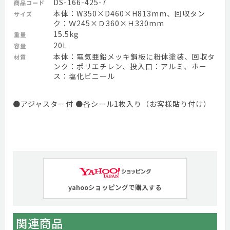
DS-166-425-7
商品コード
本体：W350×D460×H813mm、回収タン
サイズ
ク：Ｗ245×Ｄ360×Ｈ330mm
15.5kg
重量
20L
容量
本体：電気亜鉛メッキ鋼板に粉体塗装、回収タ
材質
ンク：ポリエチレン、投入口：アルミ、ホー
ス：塩化ビニール
●アジャスター付 ●各シール1枚入り（お客様貼り付け）
yahooショッピングで購入する
関連商品