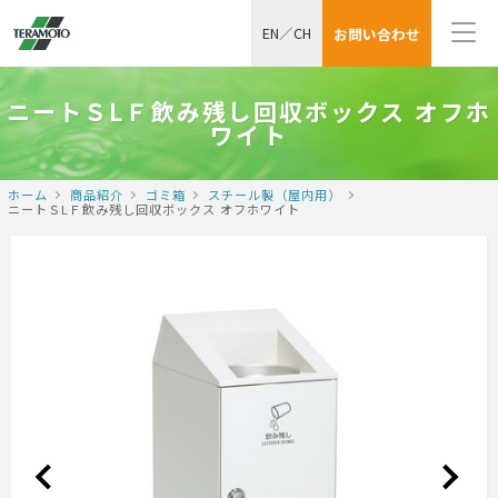
EN
／
CH
お問い合わせ
ニートＳLＦ飲み残し回収ボックス オフホ
ワイト
ホーム
商品紹介
ゴミ箱
スチール製（屋内用）
ニートＳLＦ飲み残し回収ボックス オフホワイト