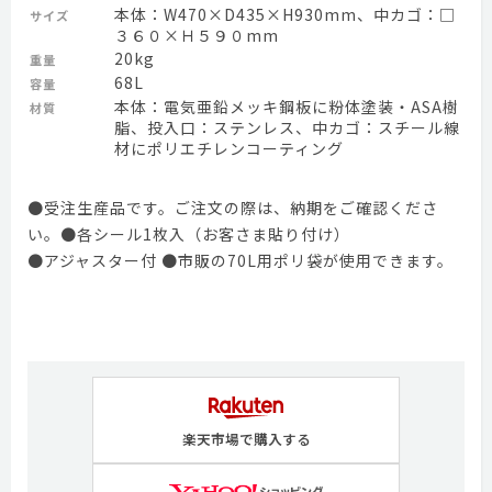
本体：W470×D435×H930mm、中カゴ：□
サイズ
３６０×Ｈ５９０mm
20kg
重量
68L
容量
本体：電気亜鉛メッキ鋼板に粉体塗装・ASA樹
材質
脂、投入口：ステンレス、中カゴ：スチール線
材にポリエチレンコーティング
●受注生産品です。ご注文の際は、納期をご確認くださ
い。●各シール1枚入（お客さま貼り付け）
●アジャスター付 ●市販の70L用ポリ袋が使用できます。
楽天市場で購入する