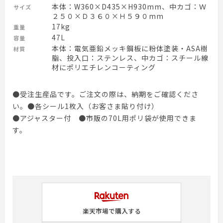
本体：W360×D435×H930mm、中カゴ：Ｗ
サイズ
２５０×Ｄ３６０×Ｈ５９０mm
17kg
重量
47L
容量
本体：電気亜鉛メッキ鋼板に粉体塗装・ASA樹
材質
脂、投入口：ステンレス、中カゴ：スチール線
材にポリエチレンコーティング
●受注生産品です。ご注文の際は、納期をご確認くださ
い。●各シール1枚入（お客さま貼り付け）
●アジャスター付 ●市販の70L用ポリ袋が使用できま
す。
楽天市場で購入する