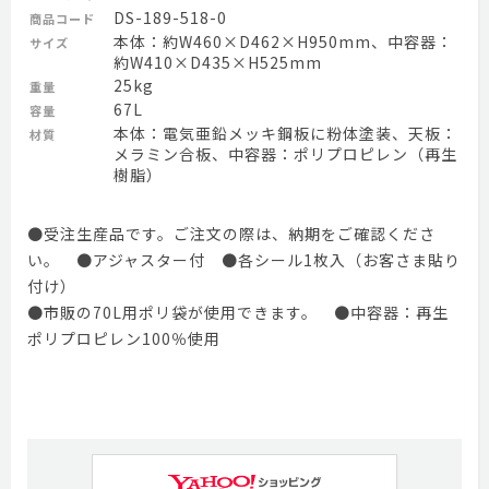
DS-189-518-0
商品コード
本体：約W460×D462×H950mm、中容器：
サイズ
約W410×D435×H525mm
25kg
重量
67L
容量
本体：電気亜鉛メッキ鋼板に粉体塗装、天板：
材質
メラミン合板、中容器：ポリプロピレン（再生
樹脂）
●受注生産品です。ご注文の際は、納期をご確認くださ
い。 ●アジャスター付 ●各シール1枚入（お客さま貼り
付け）
●市販の70L用ポリ袋が使用できます。 ●中容器：再生
ポリプロピレン100％使用