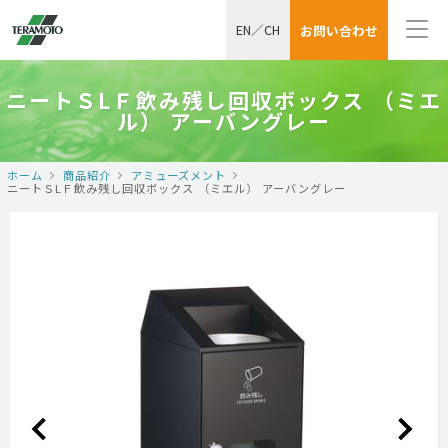
EN
／
CH
お問い合わせ
ニートＳLＦ飲み残し回収ボックス （ミエ
ル） アーバングレー
ホーム
商品紹介
アミューズメント
ニートＳLＦ飲み残し回収ボックス （ミエル） アーバングレー