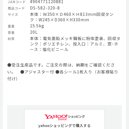
4904771120881
JANコード
DS-582-320-8
商品コード
本体：Ｗ350×Ｄ460×Ｈ813mm回収タン
サイズ
ク：W245×D360×H330mm
15.5kg
重量
20L
容量
本体：電気亜鉛メッキ鋼板に粉体塗装、回収タ
材質
ンク：ポリエチレン、投入口：アルミ、窓･ホ
ース：塩化ビニール
●受注生産品です。ご注文の際は、納期をご確認くださ
い。 ●アジャスター付 ●各シール1枚入り（お客様貼り
付け）
yahooショッピングで購入する