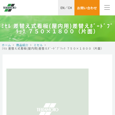
EN
／
CH
お問い合わせ
ﾐｾﾙ 差替え式看板(屋内用)差替えﾎﾞｰﾄﾞﾌﾞ
ﾗｯｸ ７５０×１８００（片面）
ホーム
商品紹介
ミセル
ﾐｾﾙ 差替え式看板(屋内用)差替えﾎﾞｰﾄﾞﾌﾞﾗｯｸ ７５０×１８００（片面）