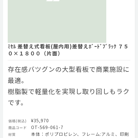
ﾐｾﾙ 差替え式看板(屋内用)差替えﾎﾞｰﾄﾞﾌﾞﾗｯｸ ７５
０×１８００（片面）
存在感バツグンの大型看板で商業施設に
最適。
樹脂製で軽量化を実現し取り回しもラク
です。
¥35,970
価格(税込)
OT-569-061-7
商品コード
本体：ポリプロピレン、フレーム:アルミ、印刷
材質