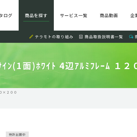
タログ
商品を探す
サービス一覧
商品動画
企
テラモトの取り組み
商品取扱説明書一覧
ﾟｰｻｲﾝ(1面)ﾎﾜｲﾄ 4辺ｱﾙﾐﾌﾚｰﾑ
１２００×２００
特許出願中