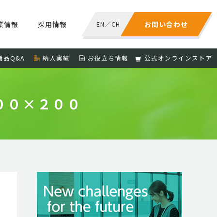
業情報
採用情報
EN
／
CH
お問い合わせ
商品Q&A
納入実績
お役立ち情報
公式オンラインストア
 １２００×２００