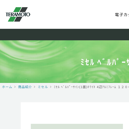
電子カ
ﾐｾﾙ ﾍﾞﾙﾊ
ホーム
商品紹介
ミセル
ﾐｾﾙ ﾍﾞﾙﾊﾟｰｻｲﾝ(1面)ﾎﾜｲﾄ 4辺ｱﾙﾐﾌﾚｰﾑ 