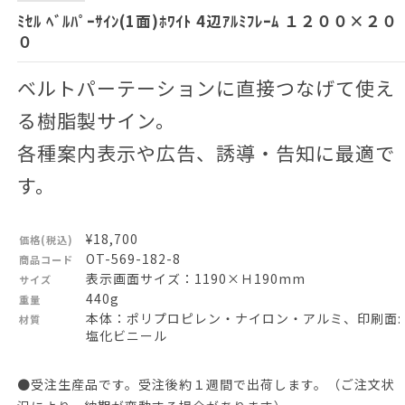
ﾐｾﾙ ﾍﾞﾙﾊﾟｰｻｲﾝ(1面)ﾎﾜｲﾄ 4辺ｱﾙﾐﾌﾚｰﾑ １２００×２０
０
ベルトパーテーションに直接つなげて使え
る樹脂製サイン。
各種案内表示や広告、誘導・告知に最適で
す。
¥18,700
価格(税込)
OT-569-182-8
商品コード
表示画面サイズ：1190×Ｈ190mm
サイズ
440g
重量
本体：ポリプロピレン・ナイロン・アルミ、印刷面:
材質
塩化ビニール
●受注生産品です。受注後約１週間で出荷します。（ご注文状