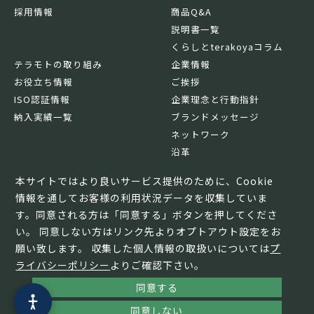
採用情報
商品Q&A
説明書一覧
くらしとterakoyaコラム
テラモトの取り組み
企業情報
お役立ち情報
ご挨拶
ISO認証情報
企業理念と行動指針
納入実績一覧
ブランドメッセージ
ネットワーク
沿革
基本情報
本サイトではより良いサービス提供のために、Cookie
情報を通してお客様の利用状況データを収集していま
す。同意される方は「同意する」ボタンを押してくださ
い。 同意しない方はリンク先よりオプトアウト設定をお
願い致します。 収集した個人情報の取扱いについては
プ
ライバシーポリシー
よりご確認下さい。
同意する
© TERAMOTO All Rights Reserved.
同意しない