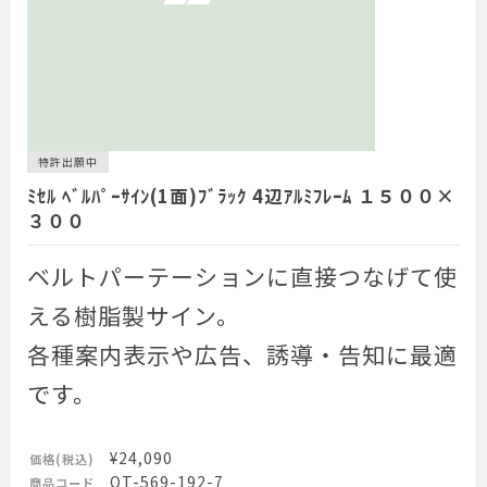
特許出願中
ﾐｾﾙ ﾍﾞﾙﾊﾟｰｻｲﾝ(1面)ﾌﾞﾗｯｸ 4辺ｱﾙﾐﾌﾚｰﾑ １５００×
３００
ベルトパーテーションに直接つなげて使
える樹脂製サイン。
各種案内表示や広告、誘導・告知に最適
です。
¥24,090
価格(税込)
OT-569-192-7
商品コード