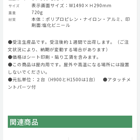
表示画面サイズ：W1490×Ｈ290mm
サイズ
720g
重量
本体：ポリプロピレン・ナイロン・アルミ、印
材質
刷面:塩化ビニール
●受注生産品です。受注後約１週間で出荷します。（ご注
文状況により、納期が変動する場合があります）
●価格はシート印刷・貼り工賃を含みます。
●この商品は屋内用です。屋外や高温になる場所には設置
しないでください。
●元払単位：２台（H900とH1500は1台） ●アタッチメ
ントパーツ付
関連商品