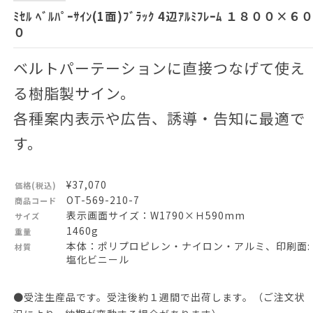
ﾐｾﾙ ﾍﾞﾙﾊﾟｰｻｲﾝ(1面)ﾌﾞﾗｯｸ 4辺ｱﾙﾐﾌﾚｰﾑ １８００×６
０
ベルトパーテーションに直接つなげて使え
る樹脂製サイン。
各種案内表示や広告、誘導・告知に最適で
す。
¥37,070
価格(税込)
OT-569-210-7
商品コード
表示画面サイズ：W1790×Ｈ590mm
サイズ
1460g
重量
本体：ポリプロピレン・ナイロン・アルミ、印刷面:
材質
塩化ビニール
●受注生産品です。受注後約１週間で出荷します。（ご注文状