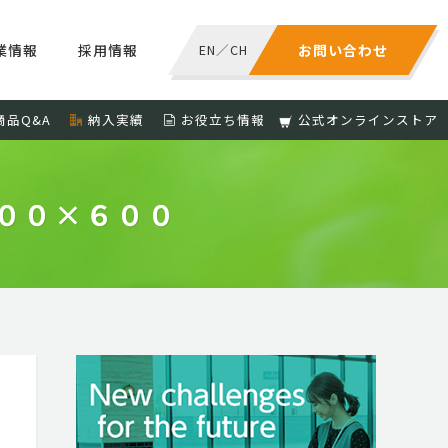
業情報
採用情報
EN
／
CH
お問い合わせ
商品Q&A
納入実績
お役立ち情報
公式オンラインストア
ﾑ １８００×６００