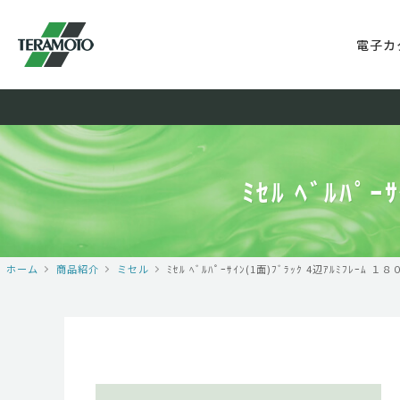
電子カ
ﾐｾﾙ ﾍﾞﾙﾊﾟ
ホーム
商品紹介
ミセル
ﾐｾﾙ ﾍﾞﾙﾊﾟｰｻｲﾝ(1面)ﾌﾞﾗｯｸ 4辺ｱﾙﾐﾌﾚｰﾑ 