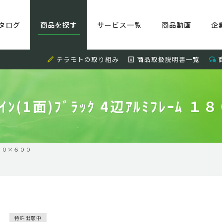
タログ
商品を探す
サービス一覧
商品動画
企
テラモトの取り組み
商品取扱説明書一覧
ｰｻｲﾝ(1面)ﾌﾞﾗｯｸ 4辺ｱﾙﾐﾌﾚｰ
１８００×６００
特許出願中