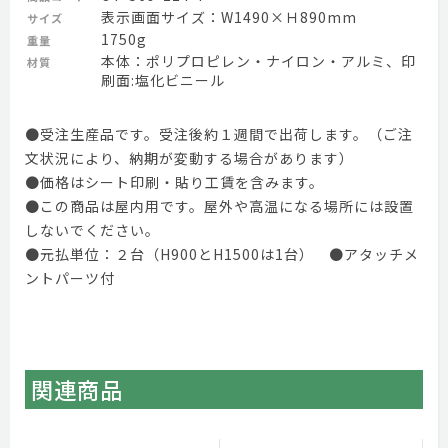
表示画面サイズ：W1490×Ｈ890mm
サイズ
1750g
重量
本体：ポリプロピレン・ナイロン・アルミ、印
材質
刷面:塩化ビニール
●受注生産品です。受注後約１週間で出荷します。（ご注
文状況により、納期が変動する場合があります）
●価格はシート印刷・貼り工賃を含みます。
●この商品は屋内用です。屋外や高温になる場所には設置
しないでください。
●元払単位：２台（H900とH1500は1台） ●アタッチメ
ントパーツ付
関連商品