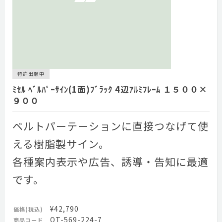
特許出願中
ﾐｾﾙ ﾍﾞﾙﾊﾟｰｻｲﾝ(1面)ﾌﾞﾗｯｸ 4辺ｱﾙﾐﾌﾚｰﾑ １５００×
９００
ベルトパーテーションに直接つなげて使
える樹脂製サイン。
各種案内表示や広告、誘導・告知に最適
です。
¥42,790
価格(税込)
OT-569-224-7
商品コード