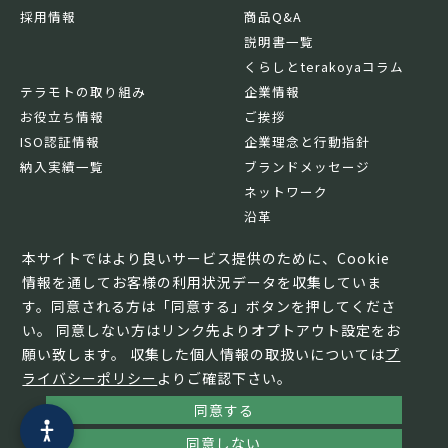
採用情報
商品Q&A
説明書一覧
くらしとterakoyaコラム
テラモトの取り組み
企業情報
お役立ち情報
ご挨拶
ISO認証情報
企業理念と行動指針
納入実績一覧
ブランドメッセージ
ネットワーク
沿革
基本情報
本サイトではより良いサービス提供のために、Cookie
情報を通してお客様の利用状況データを収集していま
す。同意される方は「同意する」ボタンを押してくださ
い。 同意しない方はリンク先よりオプトアウト設定をお
願い致します。 収集した個人情報の取扱いについては
プ
ライバシーポリシー
よりご確認下さい。
同意する
© TERAMOTO All Rights Reserved.
同意しない