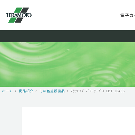
電子カ
ホーム
商品紹介
その他施設備品
ｽﾀｯｷﾝｸﾞﾌﾞﾛｰﾃｰﾌﾞﾙ CBT-1845S