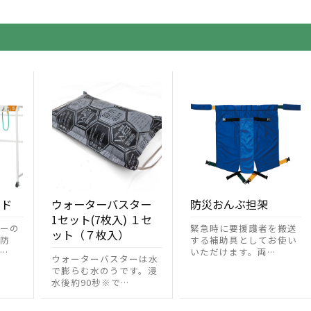
ンド
ウォーターバスター
防災おんぶ担架
1セット(7枚入) １セ
ーの
緊急時に要援護者を搬送
ット（７枚入）
防
する補助具としてお使い
…
いただけます。両…
ウォーターバスターは水
で膨らむ水のうです。浸
水後約90秒※で…