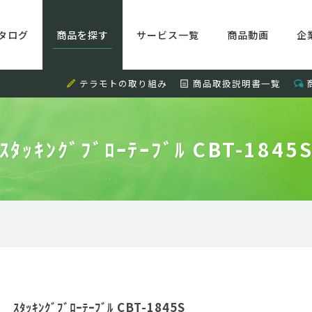
タログ
商品を探す
サービス一覧
商品動画
企
テラモトの取り組み
商品取扱説明書一覧
ｽﾀｯｷﾝｸﾞﾌﾞﾛｰﾃｰﾌﾞﾙ CBT-1845
ｽﾀｯｷﾝｸﾞﾌﾞﾛｰﾃｰﾌﾞﾙ CBT-1845S