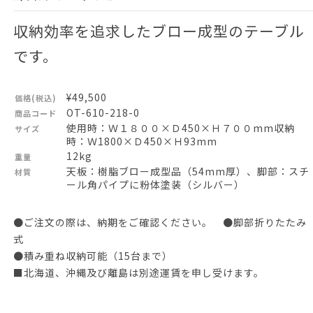
収納効率を追求したブロー成型のテーブル
です。
¥49,500
価格(税込)
OT-610-218-0
商品コード
使用時：Ｗ１８００×Ｄ450×Ｈ７００mm収納
サイズ
時：Ｗ1800×Ｄ450×Ｈ93mm
12kg
重量
天板：樹脂ブロー成型品（54mm厚）、脚部：スチ
材質
ール角パイプに粉体塗装（シルバー）
●ご注文の際は、納期をご確認ください。 ●脚部折りたたみ
式
●積み重ね収納可能（15台まで）
■北海道、沖縄及び離島は別途運賃を申し受けます。