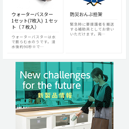
ウォーターバスター
防災おんぶ担架
1セット(7枚入) １セッ
緊急時に要援護者を搬送
ト（７枚入）
する補助具としてお使い
いただけます。両…
ウォーターバスターは水
で膨らむ水のうです。浸
水後約90秒※で…