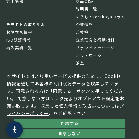
採用情報
商品Q&A
説明書一覧
くらしとterakoyaコラム
テラモトの取り組み
企業情報
お役立ち情報
ご挨拶
ISO認証情報
企業理念と行動指針
納入実績一覧
ブランドメッセージ
ネットワーク
沿革
基本情報
本サイトではより良いサービス提供のために、Cookie
情報を通してお客様の利用状況データを収集していま
す。同意される方は「同意する」ボタンを押してくださ
い。 同意しない方はリンク先よりオプトアウト設定をお
願い致します。 収集した個人情報の取扱いについては
プ
ライバシーポリシー
よりご確認下さい。
同意する
© TERAMOTO All Rights Reserved.
同意しない