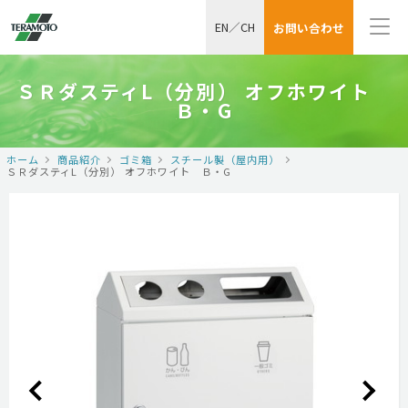
EN
／
CH
お問い合わせ
ＳＲダスティL（分別） オフホワイト
Ｂ・G
ホーム
商品紹介
ゴミ箱
スチール製（屋内用）
ＳＲダスティL（分別） オフホワイト Ｂ・G