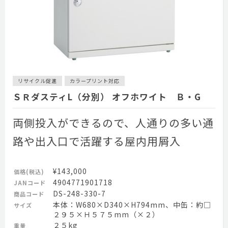
リサイクル促進
カラープリント対応
ＳＲダスティL（分別） オフホワイト Ｂ・G
両側投入ができるので、人通りの多い通
路や出入口で活躍する屋内用屑入
¥143,000
価格(税込)
4904771901718
JANコード
DS-248-330-7
商品コード
本体：W680×D340×H794mm、中缶：約□
サイズ
２９５×Ｈ５７５mm（×２）
２５kg
重量