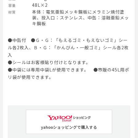
48L×2
容量
本体：電気亜鉛メッキ鋼板にメラミン焼付塗
材質
装、投入口：ステンレス、中缶：溶融亜鉛メッ
キ鋼板
●中缶付 ●Ｇ・Ｇ：「もえるゴミ・もえないゴミ」シー
ル各2枚入、Ｂ・Ｇ：「かんびん・一般ゴミ」シール各2枚
入
●シールはお客様貼り付けとなります。
●中袋には専用中袋Lが使用できます。 ●市販の45L用ポ
リ袋が使用できます。
yahooショッピングで購入する