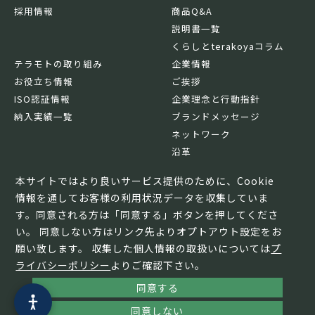
採用情報
商品Q&A
説明書一覧
くらしとterakoyaコラム
テラモトの取り組み
企業情報
お役立ち情報
ご挨拶
ISO認証情報
企業理念と行動指針
納入実績一覧
ブランドメッセージ
ネットワーク
沿革
基本情報
本サイトではより良いサービス提供のために、Cookie
情報を通してお客様の利用状況データを収集していま
す。同意される方は「同意する」ボタンを押してくださ
い。 同意しない方はリンク先よりオプトアウト設定をお
願い致します。 収集した個人情報の取扱いについては
プ
ライバシーポリシー
よりご確認下さい。
同意する
© TERAMOTO All Rights Reserved.
同意しない