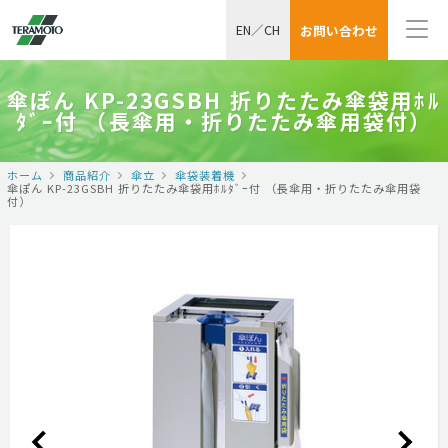
EN
／
CH
お問い合わせ
傘ぽん KP-23GSBH 折りたたみ傘袋用ﾎﾙ
ﾀﾞｰ付 （長傘用・折りたたみ傘用袋付）
ホーム
商品紹介
傘立
傘袋装着機
傘ぽん KP-23GSBH 折りたたみ傘袋用ﾎﾙﾀﾞｰ付 （長傘用・折りたたみ傘用袋
付）