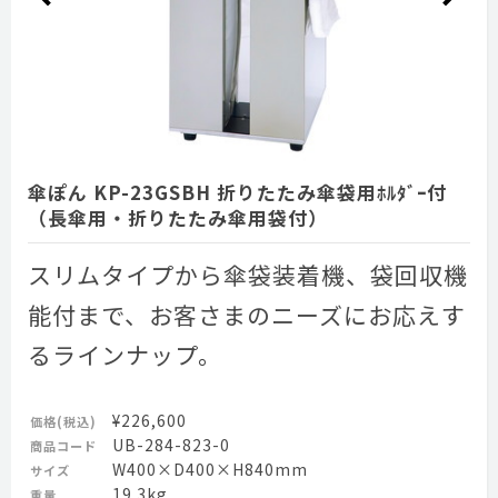
傘ぽん KP-23GSBH 折りたたみ傘袋用ﾎﾙﾀﾞｰ付
（長傘用・折りたたみ傘用袋付）
スリムタイプから傘袋装着機、袋回収機
能付まで、お客さまのニーズにお応えす
るラインナップ。
¥226,600
価格(税込)
UB-284-823-0
商品コード
W400×D400×H840mm
サイズ
19.3kg
重量