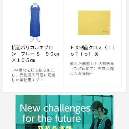
抗菌バリカルエプロ
ＦＸ制菌クロス（Ｔｉ
ン ブルー Ｓ ９０㎝
ｏＴｉｏ） 黄
×１０５㎝
優れた制菌力と抗菌防臭
（TioTio加工）を兼ね備
EVA素材を打ち抜き加工
えたお掃除…
し、異物混入問題に配慮
した業務用エプ…