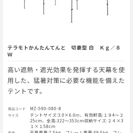
テラモトかんたんてんと 切妻型 白 Ｋｇ／８
Ｗ
高い遮熱・遮光効果を発揮する天幕を使
用した、猛暑対策に必要な機能を備えた
テントです。
MZ-590-080-8
商品コード
テントサイズ:3.0×6.0ｍ、有効軒高:１９4～２
サイズ
25cm、全高:322～353cm収納サイズ:２４×3
１×１58cm
天幕重量:7.5kg、フレーム重量:49.5kg、フレ
重量