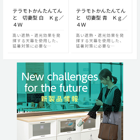
テラモトかんたんてん
テラモトかんたんてん
と 切妻型 白 Ｋｇ／
と 切妻型 青 Ｋｇ／
４Ｗ
４Ｗ
高い遮熱・遮光効果を発
高い遮熱・遮光効果を発
揮する天幕を使用した、
揮する天幕を使用した、
猛暑対策に必要な…
猛暑対策に必要な…