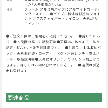
ーム+天幕重量:57.0kg
フレーム:アルミ角パイプにアルマイトコーティ
材質
ング・スチール角パイプに粉体焼付塗装ジョイ
ント:グラスファイバー・ナイロン、天幕:ポリ
エステル
●ご注文の際は、納期をご確認ください。 ●折りたたみ
式 ●５段階の高さに調整可能●天幕は、防水加工・防炎
認定・UVカット塗布処理済です。 ●付属品／本体収納バ
ック・天幕収納袋・ロープ・ ペグ・六角レンチ・支えポ
ール・取扱説明書●天幕にオリジナルのプリント加工がで
きます、詳しくはお問い合わせください。 ■運賃は別途
申し受けます
関連商品