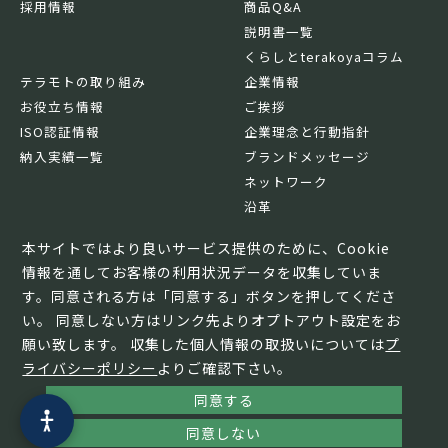
採用情報
商品Q&A
説明書一覧
くらしとterakoyaコラム
テラモトの取り組み
企業情報
お役立ち情報
ご挨拶
ISO認証情報
企業理念と行動指針
納入実績一覧
ブランドメッセージ
ネットワーク
沿革
基本情報
本サイトではより良いサービス提供のために、Cookie
情報を通してお客様の利用状況データを収集していま
す。同意される方は「同意する」ボタンを押してくださ
い。 同意しない方はリンク先よりオプトアウト設定をお
願い致します。 収集した個人情報の取扱いについては
プ
ライバシーポリシー
よりご確認下さい。
同意する
© TERAMOTO All Rights Reserved.
同意しない