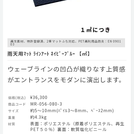
再生素材、特許登録済、2重マットふち対応、PET再利用品防炎：EN 0901
03
雨天用ﾏｯﾄ ﾗｲﾝｱｰﾄ ﾈｲﾋﾞｰﾌﾞﾙｰ 【㎡】
ウェーブラインの凹凸が織りなす上質感
がエントランスをモダンに演出します。
¥36,300
価格(税込)
MR-056-080-3
商品コード
約5～10mm(ﾊﾟｲﾙ3～8mm、ﾍﾞｰｽ2mm)
サイズ
約4.3kg
重量
表面：ポリエステル（原着ポリエステル、再生
材質
PET５０％）裏面：軟質塩化ビニール