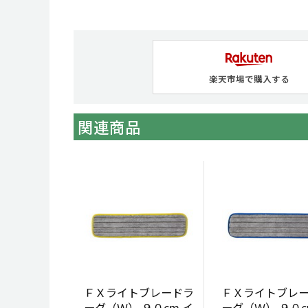
楽天市場で購入する
関連商品
ＦＸライトブレードラ
ＦＸライトブレ
ーグ（Ｗ） ９０cm イ
ーグ（Ｗ） ９０c