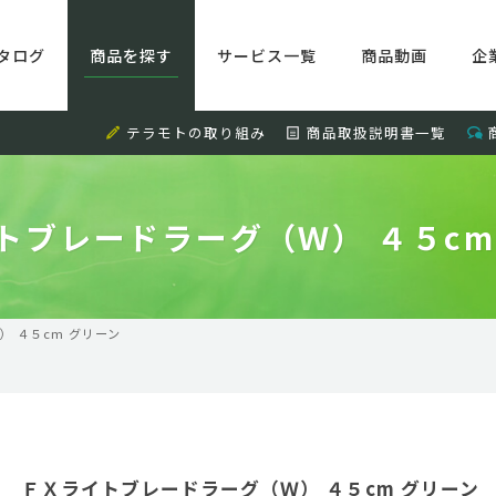
タログ
商品を探す
サービス一覧
商品動画
企
テラモトの取り組み
商品取扱説明書一覧
トブレードラーグ（Ｗ） ４５cm
 ４５cm グリーン
ＦＸライトブレードラーグ（Ｗ） ４５cm グリーン