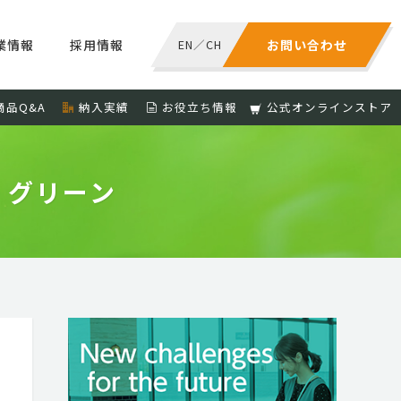
業情報
採用情報
EN
／
CH
お問い合わせ
商品Q&A
納入実績
お役立ち情報
公式オンラインストア
 グリーン