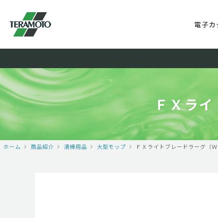
電子カ
ＦＸライ
ホーム
商品紹介
清掃用品
大型モップ
ＦＸライトブレードラーグ（Ｗ）