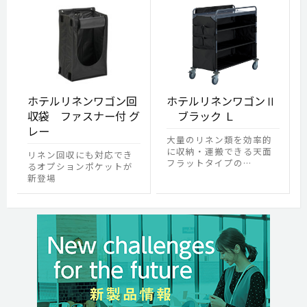
ホテルリネンワゴン回
ホテルリネンワゴンⅡ
収袋 ファスナー付 グ
ブラック Ｌ
レー
大量のリネン類を効率的
に収納・運搬できる天面
リネン回収にも対応でき
フラットタイプの…
るオプションポケットが
新登場