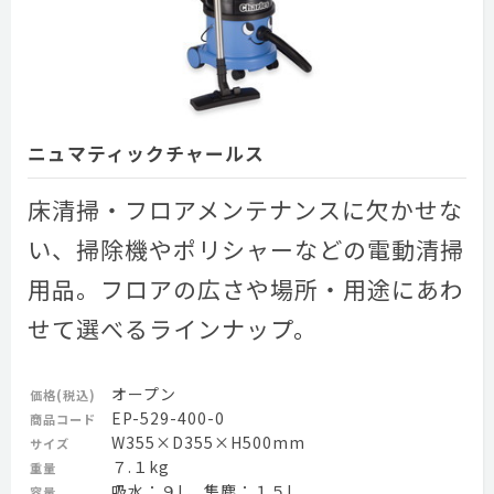
ニュマティックチャールス
床清掃・フロアメンテナンスに欠かせな
い、掃除機やポリシャーなどの電動清掃
用品。フロアの広さや場所・用途にあわ
せて選べるラインナップ。
オープン
価格(税込)
EP-529-400-0
商品コード
W355×D355×H500mm
サイズ
７.１kg
重量
吸水：９L、集塵：１５L
容量