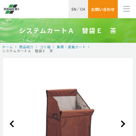
EN
／
CH
お問い合わせ
システムカートＡ 替袋Ｅ 茶
ホーム
商品紹介
ゴミ箱
集積・運搬カート
システムカートＡ 替袋Ｅ 茶