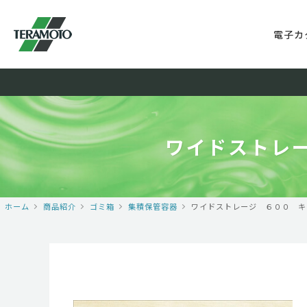
電子カ
ワイドストレ
ホーム
商品紹介
ゴミ箱
集積保管容器
ワイドストレージ ６００ キ