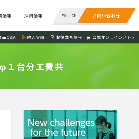
業情報
採用情報
EN
／
CH
お問い合わせ
商品Q&A
納入実績
お役立ち情報
公式オンラインストア
φ１台分工費共