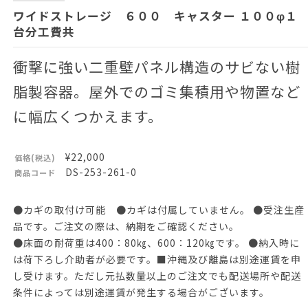
ワイドストレージ ６００ キャスター １００φ１
台分工費共
衝撃に強い二重壁パネル構造のサビない樹
脂製容器。屋外でのゴミ集積用や物置など
に幅広くつかえます。
¥22,000
価格(税込)
DS-253-261-0
商品コード
●カギの取付け可能 ●カギは付属していません。 ●受注生産
品です。ご注文の際は、納期をご確認ください。
●床面の耐荷重は400：80㎏、600：120㎏です。 ●納入時に
は荷下ろし介助者が必要です。■沖縄及び離島は別途運賃を申
し受けます。ただし元払数量以上のご注文でも配送場所や配送
条件によっては別途運賃が発生する場合がございます。