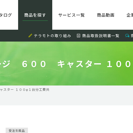
タログ
商品を探す
サービス一覧
商品動画
企
テラモトの取り組み
商品取扱説明書一覧
ージ ６００ キャスター １００
ャスター １００φ１台分工費共
受注生産品