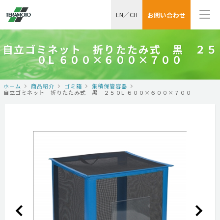
EN
／
CH
お問い合わせ
自立ゴミネット 折りたたみ式 黒 ２５
０L ６００×６００×７００
ホーム
商品紹介
ゴミ箱
集積保管容器
自立ゴミネット 折りたたみ式 黒 ２５０L ６００×６００×７００