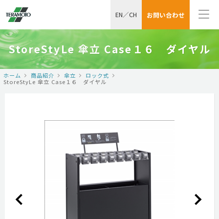
EN
／
CH
お問い合わせ
StoreStyLe 傘立 Case１６ ダイヤル
ホーム
商品紹介
傘立
ロック式
StoreStyLe 傘立 Case１６ ダイヤル