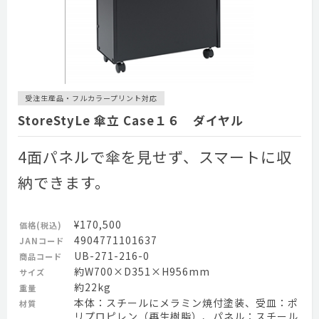
受注生産品・フルカラープリント対応
StoreStyLe 傘立 Case１６ ダイヤル
4面パネルで傘を見せず、スマートに収
納できます。
¥170,500
価格(税込)
4904771101637
JANコード
UB-271-216-0
商品コード
約W700×D351×H956mm
サイズ
約22kg
重量
本体：スチールにメラミン焼付塗装、受皿：ポ
材質
リプロピレン（再生樹脂）、パネル：スチール