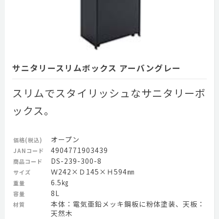
サニタリースリムボックス アーバングレー
スリムでスタイリッシュなサニタリーボ
ックス。
オープン
価格(税込)
4904771903439
JANコード
DS-239-300-8
商品コード
Ｗ242×Ｄ145×Ｈ594㎜
サイズ
6.5㎏
重量
8L
容量
本体：電気亜鉛メッキ鋼板に粉体塗装、天板：
材質
天然木