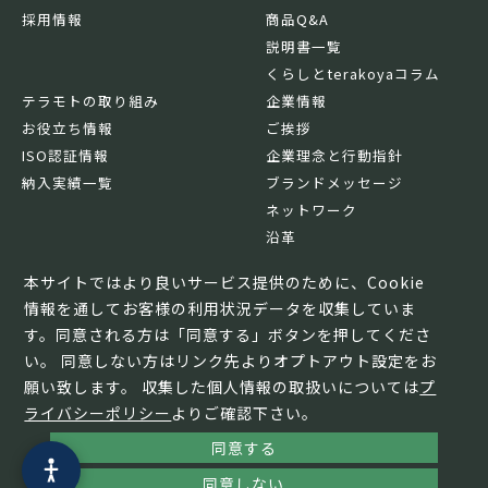
採用情報
商品Q&A
説明書一覧
くらしとterakoyaコラム
テラモトの取り組み
企業情報
お役立ち情報
ご挨拶
ISO認証情報
企業理念と行動指針
納入実績一覧
ブランドメッセージ
ネットワーク
沿革
基本情報
本サイトではより良いサービス提供のために、Cookie
情報を通してお客様の利用状況データを収集していま
す。同意される方は「同意する」ボタンを押してくださ
い。 同意しない方はリンク先よりオプトアウト設定をお
願い致します。 収集した個人情報の取扱いについては
プ
ライバシーポリシー
よりご確認下さい。
同意する
© TERAMOTO All Rights Reserved.
同意しない