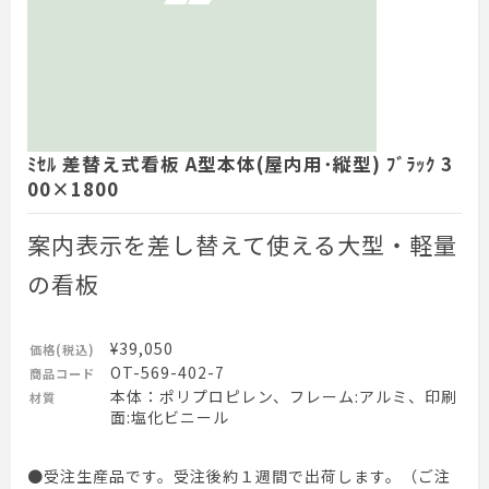
ﾐｾﾙ 差替え式看板 A型本体(屋内用･縦型) ﾌﾞﾗｯｸ 3
00×1800
案内表示を差し替えて使える大型・軽量
の看板
¥39,050
価格(税込)
OT-569-402-7
商品コード
本体：ポリプロピレン、フレーム:アルミ、印刷
材質
面:塩化ビニール
●受注生産品です。受注後約１週間で出荷します。（ご注