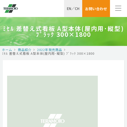
EN
／
CH
お問い合わせ
ﾐｾﾙ 差替え式看板 A型本体(屋内用･縦型)
ﾌﾞﾗｯｸ 300×1800
ホーム
商品紹介
2022年発売商品
ﾐｾﾙ 差替え式看板 A型本体(屋内用･縦型) ﾌﾞﾗｯｸ 300×1800