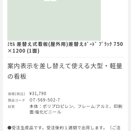
ﾐｾﾙ 差替え式看板(屋外用)差替えﾎﾞｰﾄﾞ ﾌﾞﾗｯｸ 750
×1200 (1面)
案内表示を差し替えて使える大型・軽量
の看板
¥31,790
価格(税込)
OT-569-502-7
商品コード
本体：ポリプロピレン、フレーム:アルミ、印刷
材質
面:塩化ビニール
●受注生産品です。受注後約１週間で出荷します。（ご注