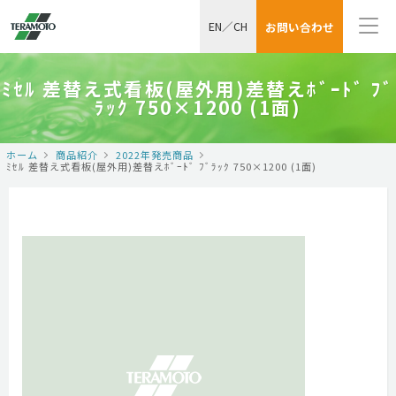
EN
／
CH
お問い合わせ
ﾐｾﾙ 差替え式看板(屋外用)差替えﾎﾞｰﾄﾞ ﾌﾞ
ﾗｯｸ 750×1200 (1面)
ホーム
商品紹介
2022年発売商品
ﾐｾﾙ 差替え式看板(屋外用)差替えﾎﾞｰﾄﾞ ﾌﾞﾗｯｸ 750×1200 (1面)