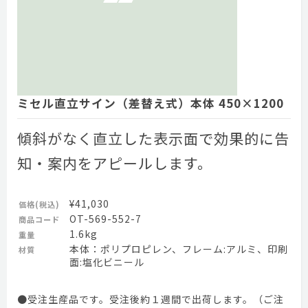
ミセル直立サイン（差替え式）本体 450×1200
傾斜がなく直立した表示面で効果的に告
知・案内をアピールします。
¥41,030
価格(税込)
OT-569-552-7
商品コード
1.6kg
重量
本体：ポリプロピレン、フレーム:アルミ、印刷
材質
面:塩化ビニール
●受注生産品です。受注後約１週間で出荷します。（ご注