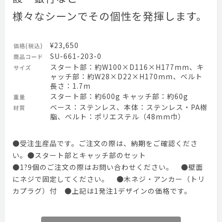
様々なシーンでその個性を発揮します。
¥23,650
価格(税込)
SU-661-203-0
商品コード
スタート部：約W100×D116×H177mm、キ
サイズ
ャッチ部：約W28×D22×H170mm、ベルト
長さ：1.7m
スタート部：約600g キャッチ部：約60g
重量
ベース：ステンレス、本体：ステンレス・PA樹
材質
脂、ベルト：ポリエステル（48mm巾）
●受注生産品です。ご注文の際は、納期をご確認くださ
い。●スタート部とキャッチ部のセット
●1?9個のご注文の際はお問い合わせください。 ●壁面
にネジで固定してください。 ●木ネジ・アンカー（トリ
カプラグ）付 ●上記は1発注1デザインの価格です。