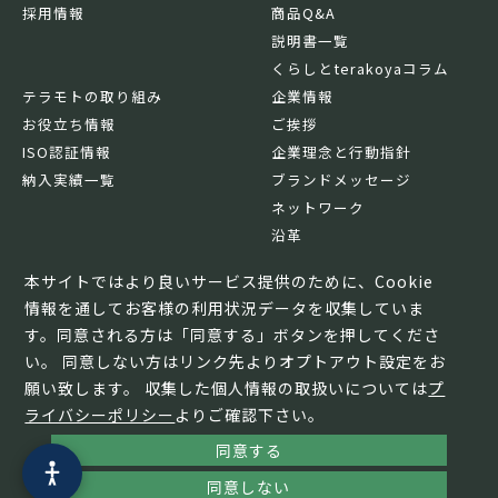
採用情報
商品Q&A
説明書一覧
くらしとterakoyaコラム
テラモトの取り組み
企業情報
お役立ち情報
ご挨拶
ISO認証情報
企業理念と行動指針
納入実績一覧
ブランドメッセージ
ネットワーク
沿革
基本情報
本サイトではより良いサービス提供のために、Cookie
情報を通してお客様の利用状況データを収集していま
す。同意される方は「同意する」ボタンを押してくださ
い。 同意しない方はリンク先よりオプトアウト設定をお
願い致します。 収集した個人情報の取扱いについては
プ
ライバシーポリシー
よりご確認下さい。
同意する
© TERAMOTO All Rights Reserved.
同意しない