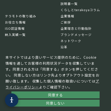
説明書一覧
くらしとterakoyaコラム
テラモトの取り組み
企業情報
お役立ち情報
ご挨拶
ISO認証情報
企業理念と行動指針
納入実績一覧
ブランドメッセージ
ネットワーク
沿革
基本情報
本サイトではより良いサービス提供のために、Cookie
情報を通してお客様の利用状況データを収集していま
す。同意される方は「同意する」ボタンを押してくださ
い。 同意しない方はリンク先よりオプトアウト設定をお
願い致します。 収集した個人情報の取扱いについては
プ
ライバシーポリシー
よりご確認下さい。
同意する
© TERAMOTO All Rights Reserved.
同意しない