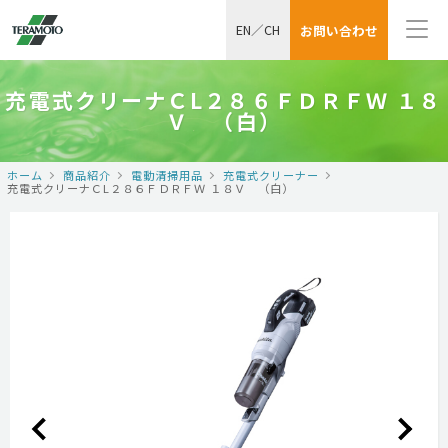
EN
／
CH
お問い合わせ
充電式クリーナＣL２８６ＦＤＲＦＷ １８
Ｖ （白）
ホーム
商品紹介
電動清掃用品
充電式クリーナー
充電式クリーナＣL２８６ＦＤＲＦＷ １８Ｖ （白）