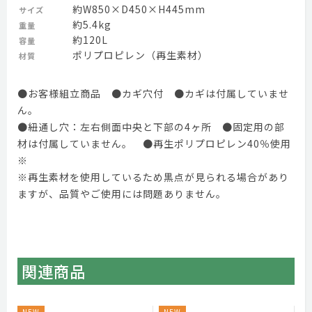
約W850×D450×H445mm
サイズ
約5.4kg
重量
約120L
容量
ポリプロピレン（再生素材）
材質
●お客様組立商品 ●カギ穴付 ●カギは付属していませ
ん。
●紐通し穴：左右側面中央と下部の4ヶ所 ●固定用の部
材は付属していません。 ●再生ポリプロピレン40％使用
※
※再生素材を使用しているため黒点が見られる場合があり
ますが、品質やご使用には問題ありません。
関連商品