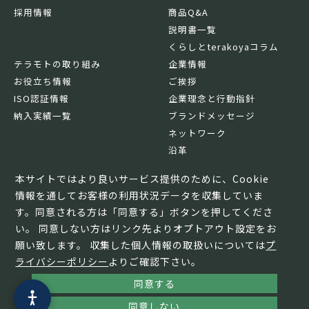
採用情報
商品Q&A
説明書一覧
くらしとterakoyaコラム
テラモトの取り組み
企業情報
お役立ち情報
ご挨拶
ISO認証情報
企業理念と行動指針
納入実績一覧
ブランドメッセージ
ネットワーク
沿革
基本情報
本サイトではより良いサービス提供のために、Cookie
情報を通してお客様の利用状況データを収集していま
す。同意される方は「同意する」ボタンを押してくださ
い。 同意しない方はリンク先よりオプトアウト設定をお
願い致します。 収集した個人情報の取扱いについては
プ
ライバシーポリシー
よりご確認下さい。
同意する
© TERAMOTO All Rights Reserved.
同意しない