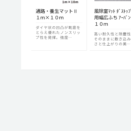
通路・養生マットⅡ
風除室ﾏｯﾄ ﾀﾞｽﾄｯ
１ｍ×１０ｍ
用幅広ふち ｱｰﾊﾞﾝｸ
１０ｍ
ダイヤ状の凹凸が靴底を
とらえ優れたノンスリッ
高い耐久性と除塵性
プ性を発揮。強度…
そのままに敷き込み
さと仕上がりの美…