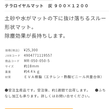
テラロイヤルマット 灰 ９００×１２００
土砂や水がマットの下に抜け落ちるスルー
形状マット。
除塵効果が長持ちします。
¥25,300
価格(税込)
4904771119557
JANコード
MR-050-050-5
商品コード
約18mm
サイズ
約4.4ｋｇ
重量
ＥＶＡ樹脂（エチレン・酢酸ビニール共重合体）
材質
●受注生産品です。受注後、約1週間で出荷します。 ●ふち
なし加工も承ります。詳しくはお問い合せください。