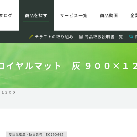
タログ
商品を探す
サービス一覧
商品動画
企
テラモトの取り組み
商品取扱説明書一覧
ロイヤルマット 灰 ９００×１
×１２００
受注生産品・防炎番号：EO790642