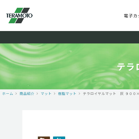
電子カ
テラ
ホーム
商品紹介
マット
樹脂マット
テラロイヤルマット 灰 ９００