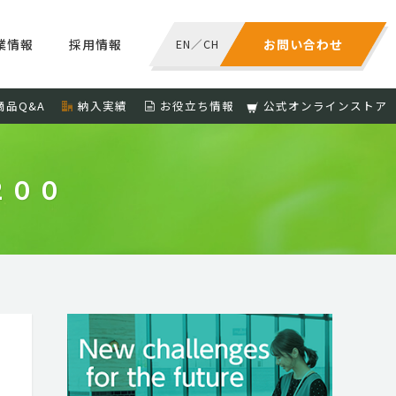
業情報
採用情報
EN
／
CH
お問い合わせ
商品Q&A
納入実績
お役立ち情報
公式オンラインストア
２００