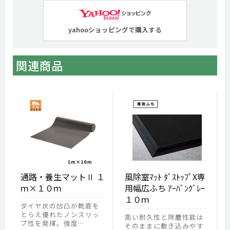
yahooショッピングで購入する
関連商品
通路・養生マットⅡ １
風除室ﾏｯﾄ ﾀﾞｽﾄｯﾌﾟX専
ｍ×１０ｍ
用幅広ふち ｱｰﾊﾞﾝｸﾞﾚｰ
１０ｍ
ダイヤ状の凹凸が靴底を
とらえ優れたノンスリッ
高い耐久性と除塵性能は
プ性を発揮。強度…
そのままに敷き込みやす