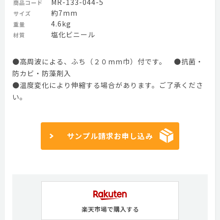
MR-133-044-5
商品コード
約7mm
サイズ
4.6kg
重量
塩化ビニール
材質
●高周波による、ふち（２０mm巾）付です。 ●抗菌・
防カビ・防藻剤入
●温度変化により伸縮する場合があります。ご了承くださ
い。
サンプル請求お申し込み
楽天市場で購入する